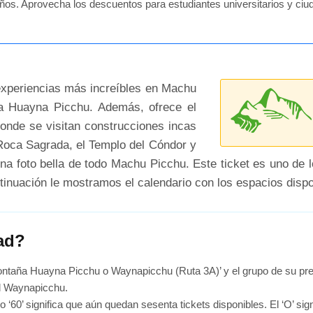
años. Aprovecha los descuentos para estudiantes universitarios y c
experiencias más increíbles en Machu
ña Huayna Picchu. Además, ofrece el
 donde se visitan construcciones incas
 Roca Sagrada, el Templo del Cóndor y
na foto bella de todo Machu Picchu. Este ticket es uno de
inuación le mostramos el calendario con los espacios dispo
dad?
Montaña Huayna Picchu o Waynapicchu (Ruta 3A)’ y el grupo de su pre
 el Waynapicchu.
 ‘60’ significa que aún quedan sesenta tickets disponibles. El ‘O’ sig