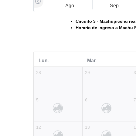
Ago.
Sep.
Circuito 3 - Machupicchu rea
Horario de ingreso a Machu P
Lun.
Mar.
28
29
5
6
12
13