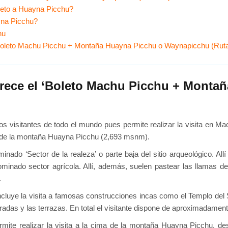
boleto a Huayna Picchu?
yna Picchu?
hu
el boleto Machu Picchu + Montaña Huayna Picchu o Waynapicchu (Rut
ofrece el ‘Boleto Machu Picchu + Monta
los visitantes de todo el mundo pues permite realizar la visita en Mac
a de la montaña Huayna Picchu (2,693 msnm).
inado ‘Sector de la realeza’ o parte baja del sitio arqueológico. Al
minado sector agrícola. Allí, además, suelen pastear las llamas de
.
 incluye la visita a famosas construcciones incas como el Templo del
adas y las terrazas. En total el visitante dispone de aproximadamente
rmite realizar la visita a la cima de la montaña Huayna Picchu, d