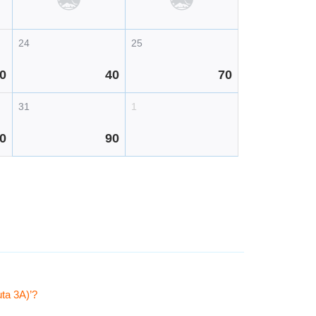
24
25
0
40
70
31
1
0
90
ta 3A)’?