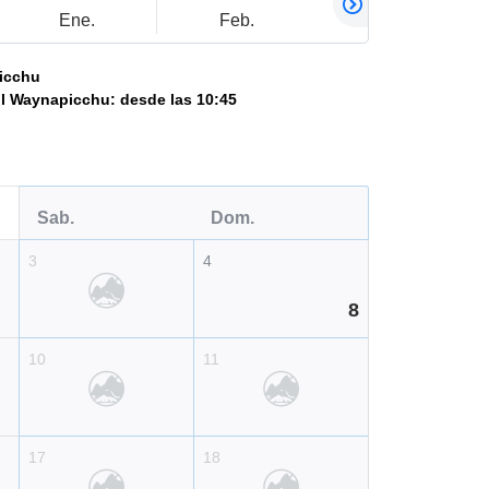
Ene.
Feb.
Mar.
icchu
ol Waynapicchu: desde las 10:45
Sab.
Dom.
3
4
8
10
11
17
18