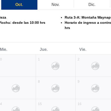
Oct.
Nov.
Dic.
leza
Ruta 3-A: Montaña Waynap
icchu: desde las 10:00 hrs
Horario de ingreso a contr
hrs
Mie.
Jue.
Vie.
30
1
2
7
8
9
14
15
16