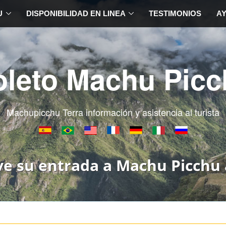
U
DISPONIBILIDAD EN LINEA
TESTIMONIOS
A
oleto Machu Picc
Machupicchu Terra información y asistencia al turista
ve su entrada a Machu Picchu 