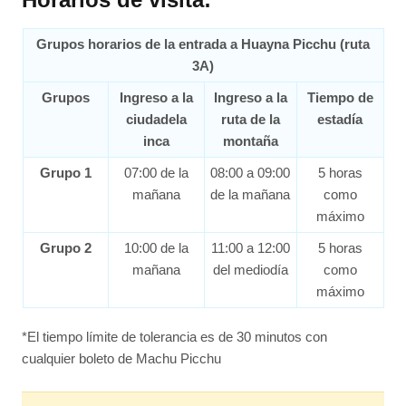
Grupos horarios de la entrada a Huayna Picchu (ruta
3A)
Grupos
Ingreso a la
Ingreso a la
Tiempo de
ciudadela
ruta de la
estadía
inca
montaña
Grupo 1
07:00 de la
08:00 a 09:00
5 horas
mañana
de la mañana
como
máximo
Grupo 2
10:00 de la
11:00 a 12:00
5 horas
mañana
del mediodía
como
máximo
*El tiempo límite de tolerancia es de 30 minutos con
cualquier boleto de Machu Picchu