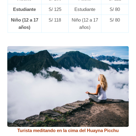
Estudiante
S/ 125
Estudiante
S/ 80
Niño (12 a 17
S/ 118
Niño (12 a 17
S/ 80
años)
años)
Turista meditando en la cima del Huayna Picchu