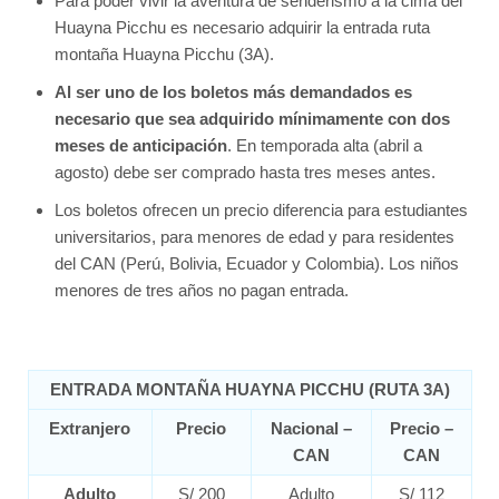
Para poder vivir la aventura de senderismo a la cima del
Huayna Picchu es necesario adquirir la entrada ruta
montaña Huayna Picchu (3A).
Al ser uno de los boletos más demandados es
necesario que sea adquirido mínimamente con dos
meses de anticipación
. En temporada alta (abril a
agosto) debe ser comprado hasta tres meses antes.
Los boletos ofrecen un precio diferencia para estudiantes
universitarios, para menores de edad y para residentes
del CAN (Perú, Bolivia, Ecuador y Colombia). Los niños
menores de tres años no pagan entrada.
ENTRADA MONTAÑA HUAYNA PICCHU (RUTA 3A)
Extranjero
Precio
Nacional –
Precio –
CAN
CAN
Adulto
S/ 200
Adulto
S/ 112