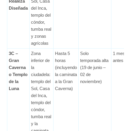
Realeza
Sol, Casa
Diseñada
del Inca,
templo del
cóndor,
tumba real
y zonas
agrícolas
3C –
Zona
Hasta 5
Solo
1 mes
Gran
inferior de
horas
temporada alta
antes
Caverna
la
(incluyendo
(19 de junio –
o Templo
ciudadela:
la caminata
02 de
de la
templo del
a la Gran
noviembre)
Luna
Sol, Casa
Caverna)
del Inca,
templo del
cóndor,
tumba real
y la
caminata