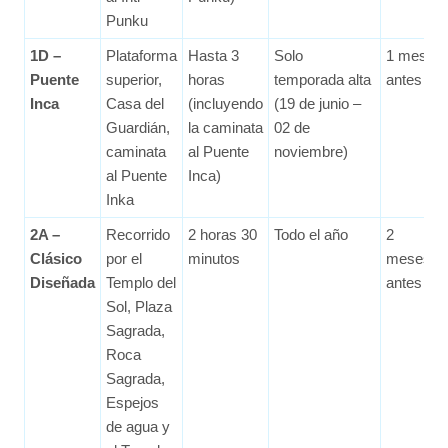
Punku
1D –
Plataforma
Hasta 3
Solo
1 mes
Puente
superior,
horas
temporada alta
antes
Inca
Casa del
(incluyendo
(19 de junio –
Guardián,
la caminata
02 de
caminata
al Puente
noviembre)
al Puente
Inca)
Inka
2A –
Recorrido
2 horas 30
Todo el año
2
Clásico
por el
minutos
meses
Diseñada
Templo del
antes
Sol, Plaza
Sagrada,
Roca
Sagrada,
Espejos
de agua y