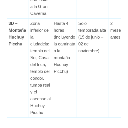
a la Gran
Caverna
3D –
Zona
Hasta 4
Solo
2
Montaña
inferior de
horas
temporada alta
meses
Huchuy
la
(incluyendo
(19 de junio –
antes
Picchu
ciudadela:
la caminata
02 de
templo del
a la
noviembre)
Sol, Casa
montaña
del Inca,
Huchuy
templo del
Picchu)
cóndor,
tumba real
y el
ascenso al
Huchuy
Picchu