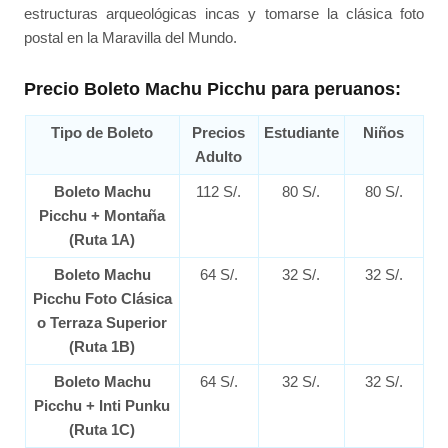
estructuras arqueológicas incas y tomarse la clásica foto
postal en la Maravilla del Mundo.
Precio Boleto Machu Picchu para peruanos:
Tipo de Boleto
Precios
Estudiante
Niños
Adulto
Boleto Machu
112 S/.
80 S/.
80 S/.
Picchu + Montaña
(Ruta 1A)
Boleto Machu
64 S/.
32 S/.
32 S/.
Picchu Foto Clásica
o Terraza Superior
(Ruta 1B)
Boleto Machu
64 S/.
32 S/.
32 S/.
Picchu + Inti Punku
(Ruta 1C)