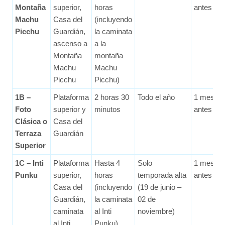
Montaña
superior,
horas
antes
Machu
Casa del
(incluyendo
Picchu
Guardián,
la caminata
ascenso a
a la
Montaña
montaña
Machu
Machu
Picchu
Picchu)
1B –
Plataforma
2 horas 30
Todo el año
1 mes
Foto
superior y
minutos
antes
Clásica o
Casa del
Terraza
Guardián
Superior
1C – Inti
Plataforma
Hasta 4
Solo
1 mes
Punku
superior,
horas
temporada alta
antes
Casa del
(incluyendo
(19 de junio –
Guardián,
la caminata
02 de
caminata
al Inti
noviembre)
al Inti
Punku)