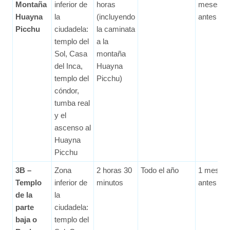
Montaña
inferior de
horas
meses
Huayna
la
(incluyendo
antes
Picchu
ciudadela:
la caminata
templo del
a la
Sol, Casa
montaña
del Inca,
Huayna
templo del
Picchu)
cóndor,
tumba real
y el
ascenso al
Huayna
Picchu
3B –
Zona
2 horas 30
Todo el año
1 mes
Templo
inferior de
minutos
antes
de la
la
parte
ciudadela:
baja o
templo del