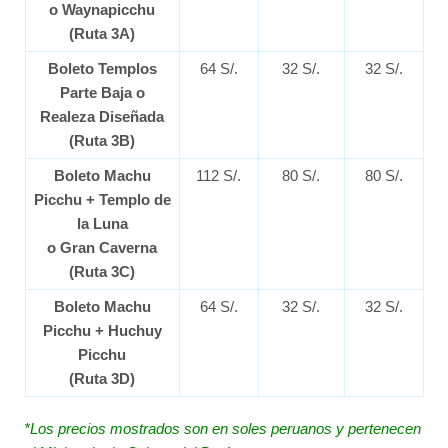
o Waynapicchu
(Ruta 3A)
Boleto Templos
64 S/.
32 S/.
32 S/.
Parte Baja o
Realeza Diseñada
(Ruta 3B)
Boleto Machu
112 S/.
80 S/.
80 S/.
Picchu + Templo de
la Luna
o Gran Caverna
(Ruta 3C)
Boleto Machu
64 S/.
32 S/.
32 S/.
Picchu + Huchuy
Picchu
(Ruta 3D)
*Los precios mostrados son en soles peruanos y pertenecen