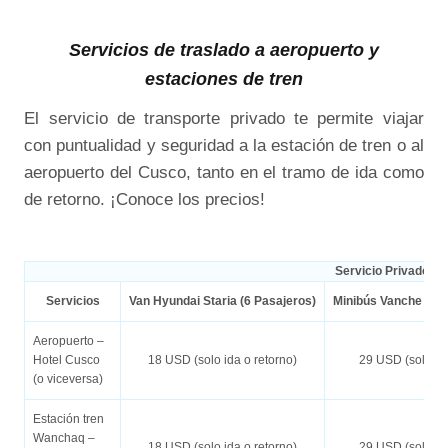
Servicios de traslado a aeropuerto y
estaciones de tren
El servicio de transporte privado te permite viajar
con puntualidad y seguridad a la estación de tren o al
aeropuerto del Cusco, tanto en el tramo de ida como
de retorno. ¡Conoce los precios!
Servicio Privado
Servicios
Van Hyundai Staria (6 Pasajeros)
Minibús Vanche ZKJ
Aeropuerto –
Hotel Cusco
18 USD (solo ida o retorno)
29 USD (solo ida
(o viceversa)
Estación tren
Wanchaq –
18 USD (solo ida o retorno)
29 USD (solo ida