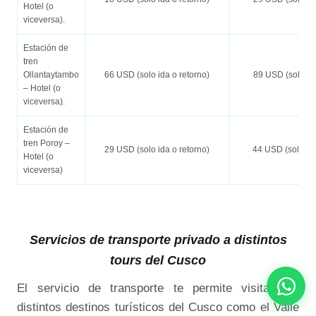
Hotel (o
viceversa).
Estación de
tren
Ollantaytambo
66 USD (solo ida o retorno)
89 USD (solo ida
– Hotel (o
viceversa).
Estación de
tren Poroy –
29 USD (solo ida o retorno)
44 USD (solo ida
Hotel (o
viceversa)
Servicios de transporte privado a distintos
tours del Cusco
El servicio de transporte te permite visitar los
distintos destinos turísticos del Cusco como el Valle