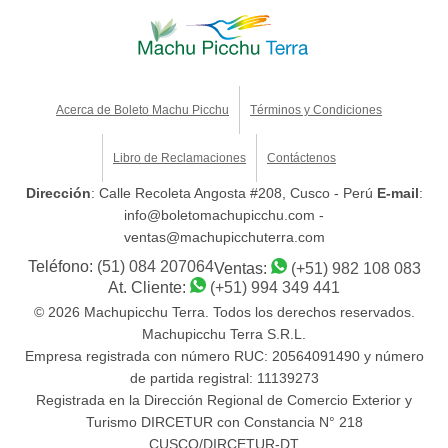
Acerca de Boleto Machu Picchu
Términos y Condiciones
Libro de Reclamaciones
Contáctenos
Dirección
: Calle Recoleta Angosta #208, Cusco - Perú
E-mail
:
info@boletomachupicchu.com -
ventas@machupicchuterra.com
Teléfono:
(51) 084 207064
Ventas:
(+51) 982 108 083
At. Cliente:
(+51) 994 349 441
© 2026 Machupicchu Terra. Todos los derechos reservados.
Machupicchu Terra S.R.L.
Empresa registrada con número RUC: 20564091490 y número
de partida registral: 11139273
Registrada en la Dirección Regional de Comercio Exterior y
Turismo DIRCETUR con Constancia N° 218
CUSCO/DIRCETUR-DT