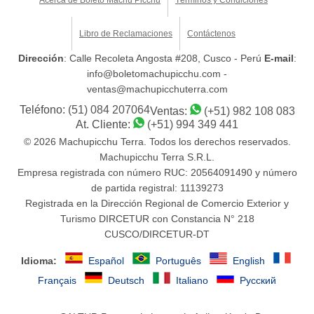
Libro de Reclamaciones
Contáctenos
Dirección
: Calle Recoleta Angosta #208, Cusco - Perú
E-mail
:
info@boletomachupicchu.com -
ventas@machupicchuterra.com
Teléfono:
(51) 084 207064
Ventas:
(+51) 982 108 083
At. Cliente:
(+51) 994 349 441
© 2026 Machupicchu Terra. Todos los derechos reservados.
Machupicchu Terra S.R.L.
Empresa registrada con número RUC: 20564091490 y número
de partida registral: 11139273
Registrada en la Dirección Regional de Comercio Exterior y
Turismo DIRCETUR con Constancia N° 218
CUSCO/DIRCETUR-DT
Idioma:
Español
Português
English
Français
Deutsch
Italiano
Русский