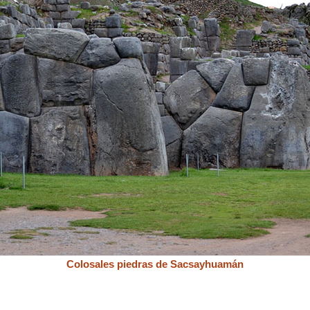
Colosales piedras de Sacsayhuamán