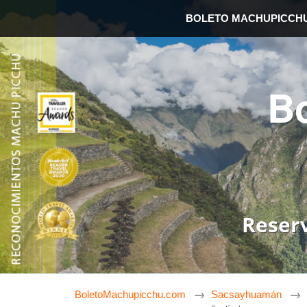
BOLETO MACHUPICCH
B
Reser
BoletoMachupicchu.com
Sacsayhuamán