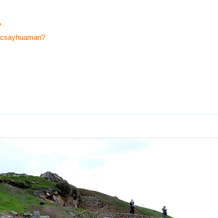
?
 Sacsayhuaman?