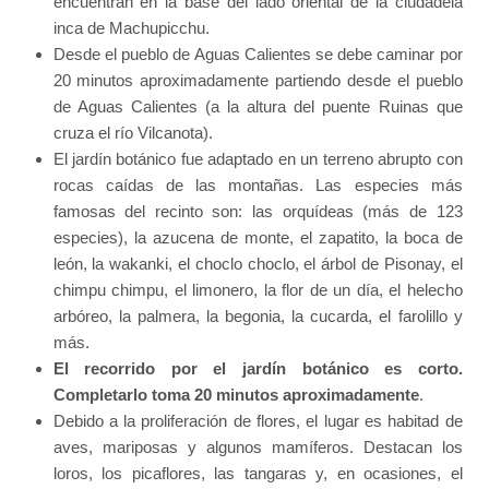
encuentran en la base del lado oriental de la ciudadela
inca de Machupicchu.
Desde el pueblo de Aguas Calientes se debe caminar por
20 minutos aproximadamente partiendo desde el pueblo
de Aguas Calientes (a la altura del puente Ruinas que
cruza el río Vilcanota).
El jardín botánico fue adaptado en un terreno abrupto con
rocas caídas de las montañas. Las especies más
famosas del recinto son: las orquídeas (más de 123
especies), la azucena de monte, el zapatito, la boca de
león, la wakanki, el choclo choclo, el árbol de Pisonay, el
chimpu chimpu, el limonero, la flor de un día, el helecho
arbóreo, la palmera, la begonia, la cucarda, el farolillo y
más.
El recorrido por el jardín botánico es corto.
Completarlo toma 20 minutos aproximadamente
.
Debido a la proliferación de flores, el lugar es habitad de
aves, mariposas y algunos mamíferos. Destacan los
loros, los picaflores, las tangaras y, en ocasiones, el