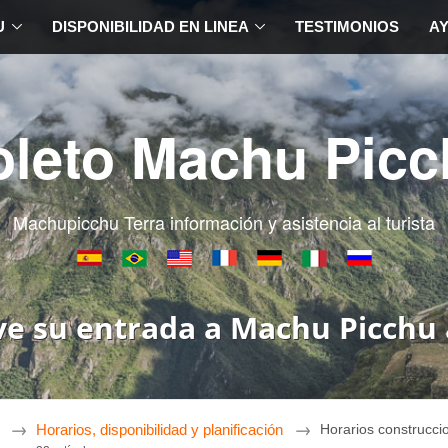
U
DISPONIBILIDAD EN LINEA
TESTIMONIOS
A
oleto Machu Picc
Machupicchu Terra información y asistencia al turista
ve su entrada a Machu Picchu 
Horarios, disponibilidad y planificación
Horarios construcci