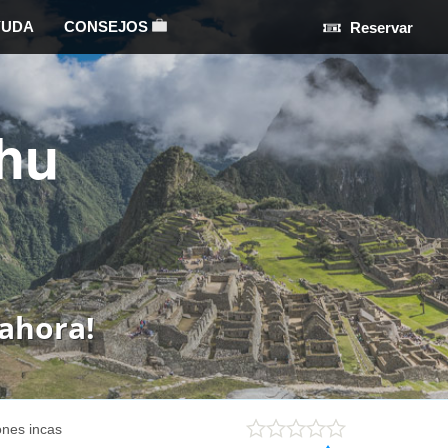
YUDA
CONSEJOS
Reservar
hu
ahora!
ones incas