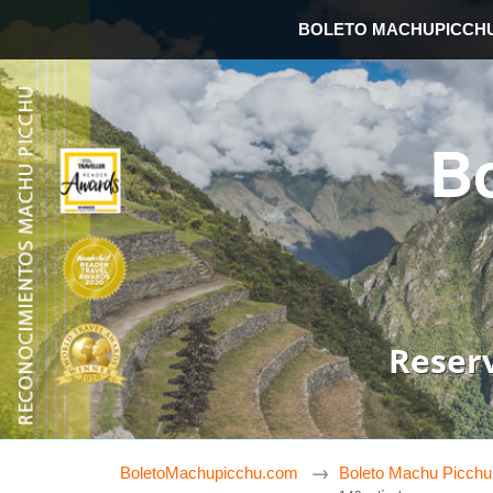
BOLETO MACHUPICCH
B
Reser
BoletoMachupicchu.com
Boleto Machu Picchu