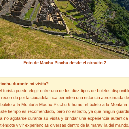
Foto de Machu Picchu desde el circuito 2
cchu durante mi visita?
 turista puede elegir entre uno de los diez tipos de boletos disponib
 el recorrido por la ciudadela inca permiten una estancia aproximada
 boleto a la Montaña Machu Picchu 6 horas, el boleto a la Montaña 
 Este tiempo es recomendado, pero no estricto, ya que ningún guardi
 no agotarse durante su visita y brindar una experiencia auténtica 
itiéndote vivir experiencias diversas dentro de la maravilla del mundo