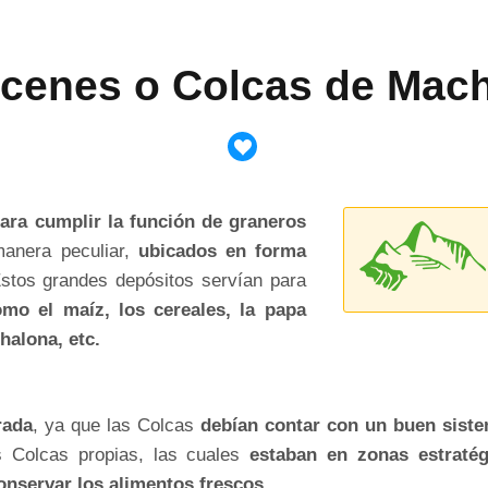
cenes o Colcas de Mac
ara cumplir la función de graneros
manera peculiar,
ubicados en forma
Estos grandes depósitos servían para
mo el maíz, los cereales, la papa
halona, etc.
rada
, ya que las Colcas
debían contar con un buen siste
s Colcas propias, las cuales
estaban en zonas estraté
onservar los alimentos frescos
.