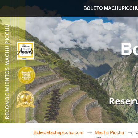
BOLETO MACHUPICCH
B
Reser
BoletoMachupicchu.com
Machu Picchu
C