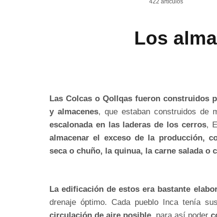
422 artículos
Los alma
Las Colcas o Qollqas fueron construidos p
y almacenes
, que estaban construidos de 
escalonada en las laderas de los cerros
, 
almacenar el exceso de la producción, co
seca o chuño, la quinua, la carne salada o c
La edificación de estos era bastante elabo
drenaje óptimo. Cada pueblo Inca tenía su
circulación de aire posible
, para así poder
c