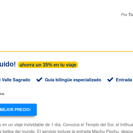
Por
Ti
luido!
ahorra un 35% en tu viaje
el Valle Sagrado
Guía bilingüe especializado
Entrada
ca.
 MEJOR PRECIO!
n un viaje inolvidable de 1 día. Conozca el Templo del Sol, el Intihu
 bellos del mundo. El servicio incluye la entrada Machu Picchu, descue