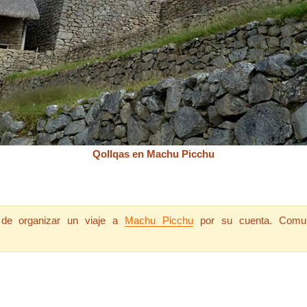
Qollqas en Machu Picchu
s de organizar un viaje a
Machu Picchu
por su cuenta. Comun