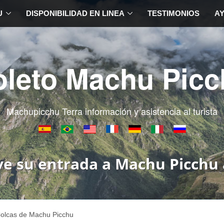
U
DISPONIBILIDAD EN LINEA
TESTIMONIOS
A
oleto Machu Picc
Machupicchu Terra información y asistencia al turista
ve su entrada a Machu Picchu 
olcas de Machu Picchu