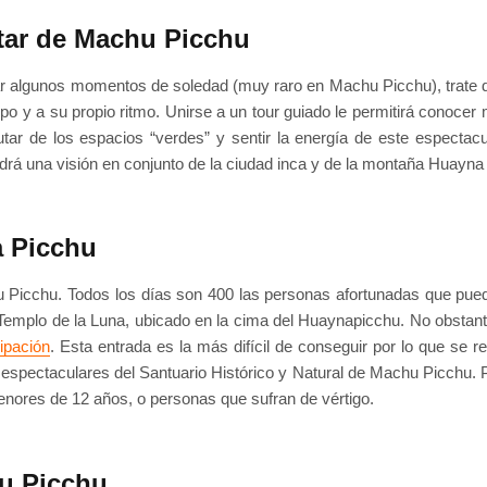
tar de Machu Picchu
rar algunos momentos de soledad (muy raro en Machu Picchu), trate de 
mpo y a su propio ritmo. Unirse a un tour guiado le permitirá conoce
rutar de los espacios “verdes” y sentir la energía de este espectac
 una visión en conjunto de la ciudad inca y de la montaña Huayna
a Picchu
u Picchu. Todos los días son 400 las personas afortunadas que pue
Templo de la Luna, ubicado en la cima del Huaynapicchu. No obstan
ipación
. Esta entrada es la más difícil de conseguir por lo que se re
espectaculares del Santuario Histórico y Natural de Machu Picchu. P
ores de 12 años, o personas que sufran de vértigo.
hu Picchu