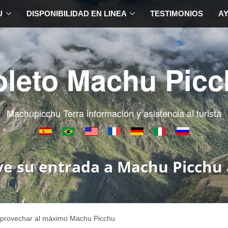
U
DISPONIBILIDAD EN LINEA
TESTIMONIOS
A
oleto Machu Picc
Machupicchu Terra información y asistencia al turista
ve su entrada a Machu Picchu 
provechar al máximo Machu Picchu