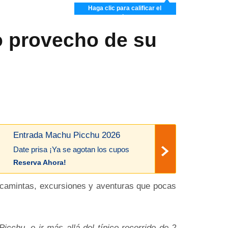
Haga clic para calificar el
artículo
 provecho de su
Entrada Machu Picchu 2026
Date prisa ¡Ya se agotan los cupos
Reserva Ahora!
as camintas, excursiones y aventuras que pocas
cchu, e ir más allá del típico recorrido de 2