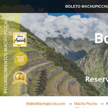
BOLETO MACHUPICCH
B
Reser
BoletoMachupicchu.com
Machu Picchu
A