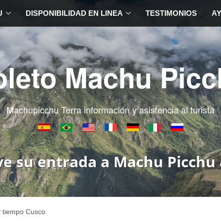
U
DISPONIBILIDAD EN LINEA
TESTIMONIOS
A
oleto Machu Picc
Machupicchu Terra información y asistencia al turista
ve su entrada a Machu Picchu 
y tiempo Cusco