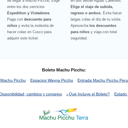
de llegar a Machu Picchu. Elige
en bus desde Aguas Calientes.
entre los dos servicios
Elige el viaje de subida,
Expedition y Vistadome
.
regreso o ambos
. Evita hacer
Paga con
descuento para
largas colas el día de tu visita.
niños
y evita la molestia de
Aprovecha
los descuentos
hacer colas en Cusco para
para niños
y viaja con total
adquirir este ticket.
seguridad.
Boleto Machu Picchu:
 Machu Picchu
Espacios Wayna Picchu
Entrada Machu Picchu Per
Disponibilidad, cambios y consejos
¿Qué Incluye el Boleto?
Estado 