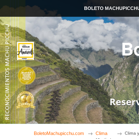
BOLETO MACHUPICCH
B
Reser
BoletoMachupicchu.com
Clima
Clima 