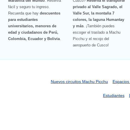
Maravilla del Mundo
. Reserva
Cusco?
Reserva el transporte
fácil y seguro tu ingreso.
privado al Valle Sagrado, el
Recuerda que hay
descuentos
Valle Sur, la montaña 7
para estudiantes
colores, la laguna Humantay
universitarios, menores de
y más
. ¡También puedes
edad y ciudadanos de Perú,
escoger el traslado a Machu
Colombia, Ecuador y Bolivia
.
Picchu y el recojo del
aeropuerto de Cusco!
Nuevos circuitos Machu Picchu
Espacios
Estudiantes