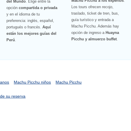
Machu Picchu a los expertos
.
del Mundo
. Elige entre la
Los tours ofrecen recojo,
opción
compartida o privada
traslado, ticket de tren, bus,
y en el idioma de tu
guía turístico y entrada a
preferencia: inglés, español,
Machu Picchu. Además hay
portugués o francés.
Aquí
opción de ingreso a
Huayna
están los mejores guías del
Picchu y almuerzo buffet
.
Perú
.
uanos
Machu Picchu niños
Machu Picchu
de su reserva