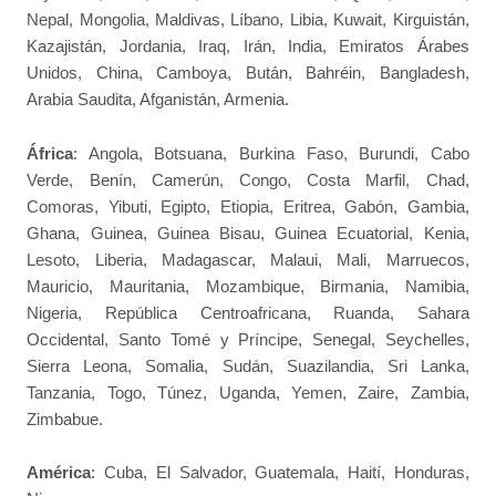
Nepal, Mongolia, Maldivas, Líbano, Libia, Kuwait, Kirguistán,
Kazajistán, Jordania, Iraq, Irán, India, Emiratos Árabes
Unidos, China, Camboya, Bután, Bahréin, Bangladesh,
Arabia Saudita, Afganistán, Armenia.
África
: Angola, Botsuana, Burkina Faso, Burundi, Cabo
Verde, Benín, Camerún, Congo, Costa Marfil, Chad,
Comoras, Yibuti, Egipto, Etiopia, Eritrea, Gabón, Gambia,
Ghana, Guinea, Guinea Bisau, Guinea Ecuatorial, Kenia,
Lesoto, Liberia, Madagascar, Malaui, Mali, Marruecos,
Mauricio, Mauritania, Mozambique, Birmania, Namibia,
Nigeria, República Centroafricana, Ruanda, Sahara
Occidental, Santo Tomé y Príncipe, Senegal, Seychelles,
Sierra Leona, Somalia, Sudán, Suazilandia, Sri Lanka,
Tanzania, Togo, Túnez, Uganda, Yemen, Zaire, Zambia,
Zimbabue.
América
: Cuba, El Salvador, Guatemala, Haití, Honduras,