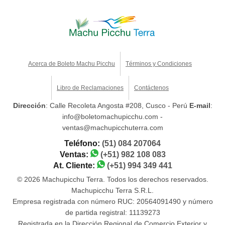
Acerca de Boleto Machu Picchu
Términos y Condiciones
Libro de Reclamaciones
Contáctenos
Dirección
: Calle Recoleta Angosta #208, Cusco - Perú
E-mail
:
info@boletomachupicchu.com -
ventas@machupicchuterra.com
Teléfono:
(51) 084 207064
Ventas:
(+51) 982 108 083
At. Cliente:
(+51) 994 349 441
© 2026 Machupicchu Terra. Todos los derechos reservados.
Machupicchu Terra S.R.L.
Empresa registrada con número RUC: 20564091490 y número
de partida registral: 11139273
Registrada en la Dirección Regional de Comercio Exterior y