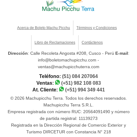
Acerca de Boleto Machu Picchu
Términos y Condiciones
Libro de Reclamaciones
Contáctenos
Dirección
: Calle Recoleta Angosta #208, Cusco - Perú
E-mail
:
info@boletomachupicchu.com -
ventas@machupicchuterra.com
Teléfono:
(51) 084 207064
Ventas:
(+51) 982 108 083
At. Cliente:
(+51) 994 349 441
© 2026 Machupicchu Terra. Todos los derechos reservados.
Machupicchu Terra S.R.L.
Empresa registrada con número RUC: 20564091490 y número
de partida registral: 11139273
Registrada en la Dirección Regional de Comercio Exterior y
Turismo DIRCETUR con Constancia N° 218