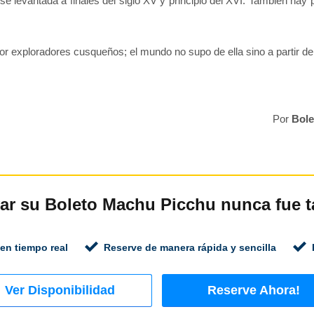
se levantada a finales del siglo XV y principio del XVI. También hay 
por exploradores cusqueños; el mundo no supo de ella sino a partir 
Por
Bole
ar su Boleto Machu Picchu nunca fue ta
 en tiempo real
Reserve de manera rápida y sencilla
Ver Disponibilidad
Reserve Ahora!