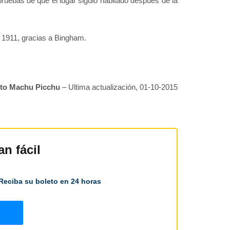
pruebas de que el lugar siguió habitado después de la
de 1911, gracias a Bingham.
to Machu Picchu
– Ultima actualización, 01-10-2015
n fácil
Reciba su boleto en 24 horas