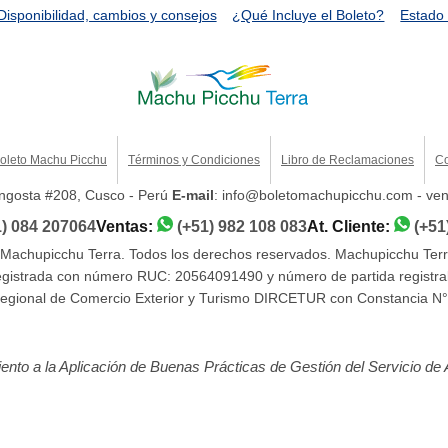
Disponibilidad, cambios y consejos
¿Qué Incluye el Boleto?
Estado 
oleto Machu Picchu
Términos y Condiciones
Libro de Reclamaciones
Co
Angosta #208, Cusco - Perú
E-mail
: info@boletomachupicchu.com - v
1) 084 207064
Ventas:
(+51) 982 108 083
At. Cliente:
(+51
Machupicchu Terra. Todos los derechos reservados. Machupicchu Terr
gistrada con número RUC: 20564091490 y número de partida registra
n Regional de Comercio Exterior y Turismo DIRCETUR con Constanci
o a la Aplicación de Buenas Prácticas de Gestión del Servicio de 
, un sello mundial en seguridad y protocolos de sanidad. ¡Viaje con t