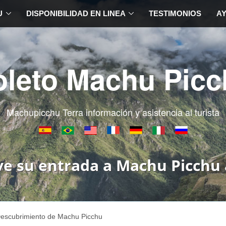
U
DISPONIBILIDAD EN LINEA
TESTIMONIOS
A
oleto Machu Picc
Machupicchu Terra información y asistencia al turista
ve su entrada a Machu Picchu 
escubrimiento de Machu Picchu