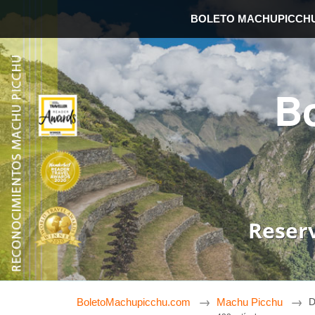
BOLETO MACHUPICCH
B
Reser
BoletoMachupicchu.com
Machu Picchu
D