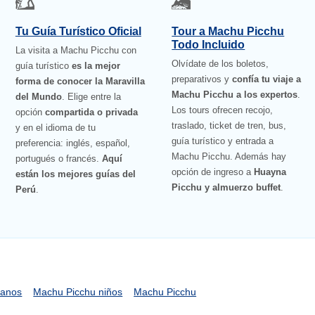
Tu Guía Turístico Oficial
Tour a Machu Picchu
Todo Incluido
La visita a Machu Picchu con
Olvídate de los boletos,
guía turístico
es la mejor
preparativos y
confía tu viaje a
forma de conocer la Maravilla
Machu Picchu a los expertos
.
del Mundo
. Elige entre la
Los tours ofrecen recojo,
opción
compartida o privada
traslado, ticket de tren, bus,
y en el idioma de tu
guía turístico y entrada a
preferencia: inglés, español,
Machu Picchu. Además hay
portugués o francés.
Aquí
opción de ingreso a
Huayna
están los mejores guías del
Picchu y almuerzo buffet
.
Perú
.
uanos
Machu Picchu niños
Machu Picchu