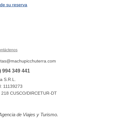
de su reserva
ntáctenos
entas@machupicchuterra.com
) 994 349 441
a S.R.L.
l: 11139273
a N° 218 CUSCO/DIRCETUR-DT
Agencia de Viajes y Turismo.
ranquilidad que la visita a Machu Picchu es segura!