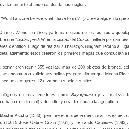
, evidentemente abandonas desde hace siglos.
“Would anyone believe what I have found?” (¿Creerá alguien lo que 
 Charles Wiener en 1875, ya tenía noticias de los recintos arqueo
bre una "
ciudad perdida
" en la ciudad del Cusco, hallada por campesi
erés científico. Luego de realizar su hallazgo, Bingham retorno al lu
es detalladamente; estos crearon los primeros mapas que conducían a 
ermitieron reunir 555 vasijas, más de 200 objetos de bronce, cob
o, se encontraron suficientes hallazgos para afirmar que Machu Picch
enecían a mujeres, 22 a varones y solo 4 a niños.
eológicos en los alrededores, como
Sayaqmarka
y la fortaleza 
urbana (residencial) y de culto; y otra dedicada a la agricultura.
Machu Picchu
(1930), pero merece la pena mencionar los esfuerzo
do (1961), José Gabriel Cosio (1961) y Fernando Cabieses (1983).