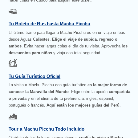
hacer colas en Cusco para adquirir este ticket.
Tu Boleto de Bus hasta Machu Picchu
El último tramo para llegar a Machu Picchu es en un viaje en bus
desde Aguas Calientes.
Elige el viaje de subida, regreso o
ambos
. Evita hacer largas colas el día de tu visita. Aprovecha
los
descuentos para niños
y viaja con total seguridad.
Tu Guía Turístico Oficial
La visita a Machu Picchu con guía turístico
es la mejor forma de
conocer la Maravilla del Mundo
. Elige entre la opción
compartida
o privada
y en el idioma de tu preferencia: inglés, español,
portugués o francés.
Aquí están los mejores guías del Perú
.
Tour a Machu Picchu Todo Incluido
Olvídate de los boletos, preparativos y
confía tu viaje a Machu