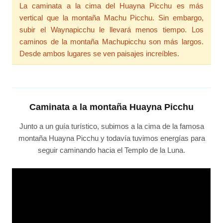
La caminata a la cima del Huayna Picchu es más
vertical que la montaña Machu Picchu. Sin embargo,
subir el Waynapicchu le llevará menos tiempo. Los
caminos de la montaña Machupicchu son más largos.
Desde ambos lugares se ven paisajes increíbles.
Caminata a la montaña Huayna Picchu
Junto a un guía turístico, subimos a la cima de la famosa
montaña Huayna Picchu y todavía tuvimos energías para
seguir caminando hacia el Templo de la Luna.