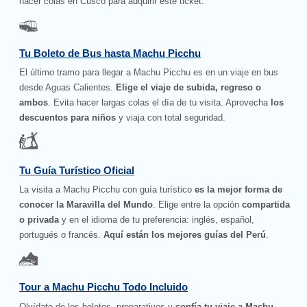
hacer colas en Cusco para adquirir este ticket.
Tu Boleto de Bus hasta Machu Picchu
El último tramo para llegar a Machu Picchu es en un viaje en bus
desde Aguas Calientes.
Elige el viaje de subida, regreso o
ambos
. Evita hacer largas colas el día de tu visita. Aprovecha
los
descuentos para niños
y viaja con total seguridad.
Tu Guía Turístico Oficial
La visita a Machu Picchu con guía turístico
es la mejor forma de
conocer la Maravilla del Mundo
. Elige entre la opción
compartida
o privada
y en el idioma de tu preferencia: inglés, español,
portugués o francés.
Aquí están los mejores guías del Perú
.
Tour a Machu Picchu Todo Incluido
Olvídate de los boletos, preparativos y
confía tu viaje a Machu