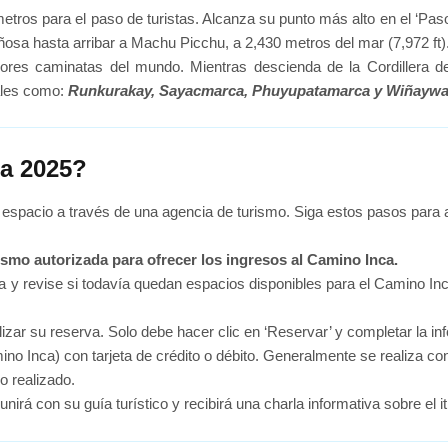
ómetros para el paso de turistas. Alcanza su punto más alto en el ‘Pa
ñosa hasta arribar a Machu Picchu, a 2,430 metros del mar (7,972 ft)
ores caminatas del mundo. Mientras descienda de la Cordillera d
ales como:
Runkurakay, Sayacmarca, Phuyupatamarca y Wiñayw
ca 2025?
u espacio a través de una agencia de turismo. Siga estos pasos para
ismo autorizada para ofrecer los ingresos al Camino Inca.
ca y revise si todavía quedan espacios disponibles para el Camino In
alizar su reserva. Solo debe hacer clic en ‘Reservar’ y completar la
amino Inca) con tarjeta de crédito o débito. Generalmente se realiza 
o realizado.
irá con su guía turístico y recibirá una charla informativa sobre el it