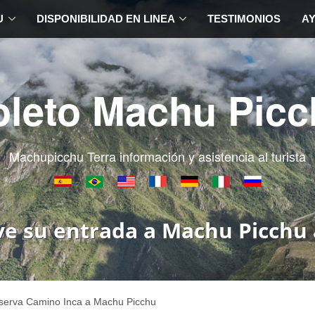
U
DISPONIBILIDAD EN LINEA
TESTIMONIOS
A
oleto Machu Picc
Machupicchu Terra información y asistencia al turista
ve su entrada a Machu Picchu 
serva Camino Inca a Machu Picchu