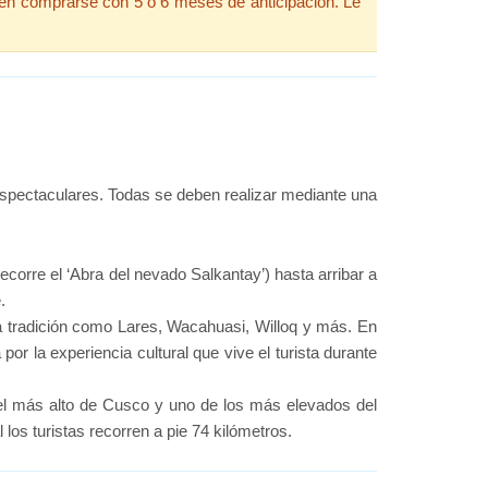
en comprarse con 5 ó 6 meses de anticipación. Le
spectaculares. Todas se deben realizar mediante una
corre el ‘Abra del nevado Salkantay’) hasta arribar a
.
 tradición como Lares, Wacahuasi, Willoq y más. En
or la experiencia cultural que vive el turista durante
el más alto de Cusco y uno de los más elevados del
al los turistas recorren a pie 74 kilómetros.