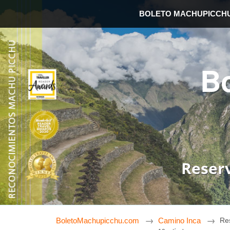
BOLETO MACHUPICCH
B
Reser
BoletoMachupicchu.com
Camino Inca
Re