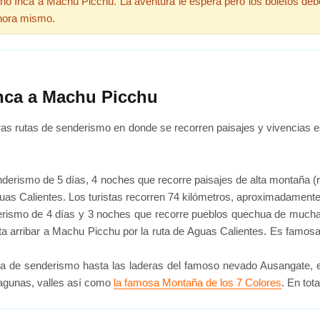
o Inca a Machu Picchu. La aventura le espera pero los boletos deb
hora mismo.
Inca a Machu Picchu
s rutas de senderismo en donde se recorren paisajes y vivencias e
derismo de 5 días, 4 noches que recorre paisajes de alta montaña (re
uas Calientes. Los turistas recorren 74 kilómetros, aproximadamente
erismo de 4 días y 3 noches que recorre pueblos quechua de mucha
sta arribar a Machu Picchu por la ruta de Aguas Calientes. Es famosa p
ta de senderismo hasta las laderas del famoso nevado Ausangate, 
lagunas, valles así como
la famosa Montaña de los 7 Colores
. En tot