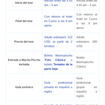
Recojo entre las 4.45
Recojo entre las
Inicio del tour
am – 5 am.
4.45 am – 5 am.
Con retorno al
Con retorno al hotel
hotel en Cusco
Final del tour
en Cusco a las 9 pm
a las 9 pm
aprox.
aprox.
Adulto extranjero 310
Adulto
Precio del tour
USD. (a partir de 2
extranjero 280
turistas)
USD.
Boleto Machupicchu
Boleto
Entrada a Machu Picchu
‘
Foto Clásica
’ o
Machupicchu
incluida
boleto ‘
Templos de la
Clásico
parte baja
’
Guía
Guía profesional
profesional
Guía turístico
privado en español o
grupal en
inglés
español o
inglés