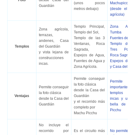
Foto
desde Casa del
(unos pocos
Machupicchu
Guardián
metros debajo)
(desde el sec
agrícola)
Templo Principal,
Zona Agríco
Zona agrícola,
Templo del Sol,
Tumba Rea
terrazas,
Templo de las 3
Fuentes de Ag
andenes, Casa
Ventanas, Roca
Templo del S
Templos
del Guardián
Sagrada,
Tres Portad
y vista lejana de
Espejos de Agua,
Roca Sagrada,
construcciones
Fuentes de Agua y
Espejos de A
incas.
Zona Agrícola.
y Casa del Inca
Permite conseguir
Permite visi
la foto clásica
Permite conseguir
importantes
desde la Casa del
la foto clásica
templos
Ventajas
Guardián
desde la Casa del
incas y una f
y el recorrido más
Guardián
bella de Ma
completo por
Picchu
Machu Picchu
No incluye el
recorrido por
Es el circuito más
No permite la f