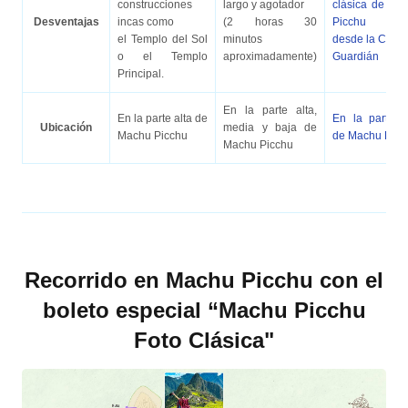
construcciones
largo y agotador
clásica de Ma
Desventajas
incas como
(2 horas 30
Picchu
el Templo del Sol
minutos
desde la Casa 
o el Templo
aproximadamente)
Guardián
Principal.
En la parte alta,
En la parte alta de
En la parte b
Ubicación
media y baja de
Machu Picchu
de Machu Picc
Machu Picchu
Recorrido en Machu Picchu con el
boleto especial “Machu Picchu
Foto Clásica"