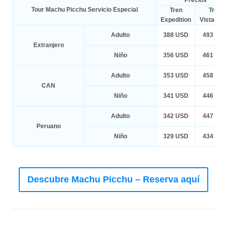
Precios
Tour Machu Picchu Servicio Especial
Tren
Tren
Expedition
Vistado
Adulto
388 USD
493 US
Extranjero
Niño
356 USD
461 US
Adulto
353 USD
458 US
CAN
Niño
341 USD
446 US
Adulto
342 USD
447 US
Peruano
Niño
329 USD
434 US
Descubre Machu Picchu – Reserva aquí