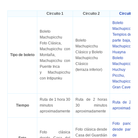
Circuito 1
Circuito 2
Circuito 3
Boleto
Machupicchu
Boleto
Templos de la
Machupicchu
Boleto
parte baja, Bol
Foto Clásica,
Machupicchu
Machupicchu 
Machupicchu con
Clásico y Boleto
Huayna Picc
Tipo de boleto
Montaña,
Machupicchu
Boleto
Machupicchu con
Clásico
Machupicchu 
Puente Inca
(terraza inferior)
Huchuy
y Machupicchu
Picchu, Bol
con Intipunku
Machupicchu 
Gran Caverna.
Ruta de 1 hora 30
Ruta de 2 horas
Ruta de 2 ho
Tiempo
minutos
30 minutos
aproximadame
aproximadamente
aproximadamente
Foto panorám
Foto clásica desde
desde parte b
Foto clásica
Casa del Guardián
de