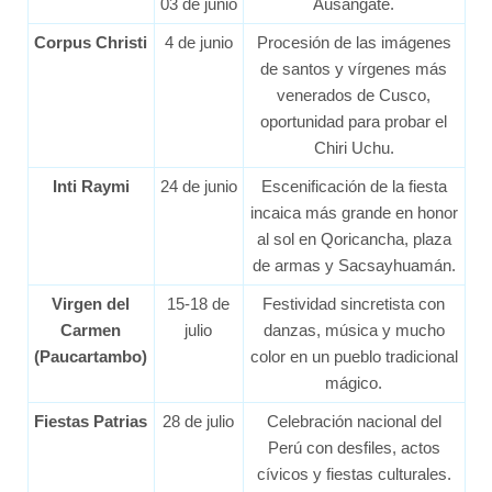
03 de junio
Ausangate.
Corpus Christi
4 de junio
Procesión de las imágenes
de santos y vírgenes más
venerados de Cusco,
oportunidad para probar el
Chiri Uchu.
Inti Raymi
24 de junio
Escenificación de la fiesta
incaica más grande en honor
al sol en Qoricancha, plaza
de armas y Sacsayhuamán.
Virgen del
15-18 de
Festividad sincretista con
Carmen
julio
danzas, música y mucho
(Paucartambo)
color en un pueblo tradicional
mágico.
Fiestas Patrias
28 de julio
Celebración nacional del
Perú con desfiles, actos
cívicos y fiestas culturales.