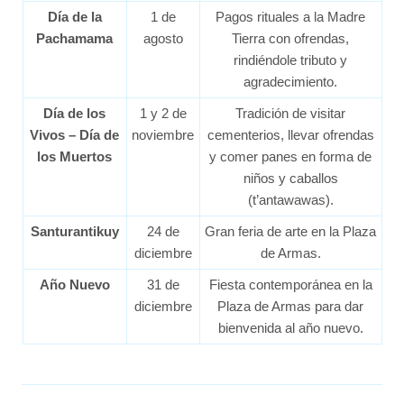
Día de la
1 de
Pagos rituales a la Madre
Pachamama
agosto
Tierra con ofrendas,
rindiéndole tributo y
agradecimiento.
Día de los
1 y 2 de
Tradición de visitar
Vivos – Día de
noviembre
cementerios, llevar ofrendas
los Muertos
y comer panes en forma de
niños y caballos
(t’antawawas).
Santurantikuy
24 de
Gran feria de arte en la Plaza
diciembre
de Armas.
Año Nuevo
31 de
Fiesta contemporánea en la
diciembre
Plaza de Armas para dar
bienvenida al año nuevo.