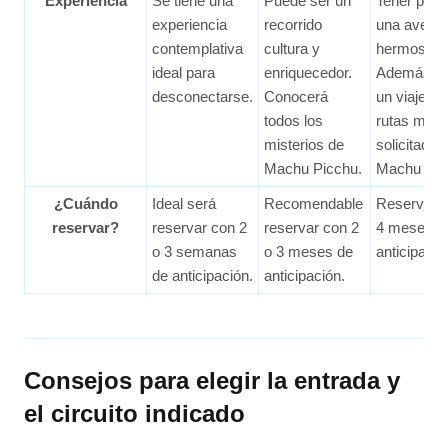
Experiencia
Se tiene una
Puede ser un
Tener part
experiencia
recorrido
una aventu
contemplativa
cultura y
hermosas v
ideal para
enriquecedor.
Además de
desconectarse.
Conocerá
un viaje po
todos los
rutas más
misterios de
solicitadas
Machu Picchu.
Machu Pic
¿Cuándo
Ideal será
Recomendable
Reservar c
reservar?
reservar con 2
reservar con 2
4 meses d
o 3 semanas
o 3 meses de
anticipació
de anticipación.
anticipación.
Consejos para elegir la entrada y
el circuito indicado