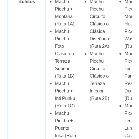
Boletos
Machu
Machu
Machu
Picchu +
Picchu
Picchu
Montaña
Circuito
Monta
(Ruta 1A)
Clásico o
Huayn
Machu
Clásica
Picchu
Picchu
Diseñada
Wayna
Foto
(Ruta 2A)
(Ruta 
Clásica o
Machu
Machu
Terraza
Picchu
Picchu
Superior
Circuito
Templo
(Ruta 1B)
Clásico o
Parte B
Machu
Terraza
Realez
Picchu +
Inferior
Diseña
Inti Punku
(Ruta 2B)
(Ruta 
(Ruta 1C)
Machu
Machu
Picchu
Picchu +
Templo
Puente
Luna o
Inka (Ruta
Caver