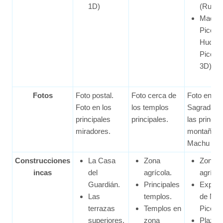
1D)
(Ruta 
Machu
Picchu
Huchu
Picchu
3D)
Fotos
Foto postal.
Foto cerca de
Foto en la
Foto en los
los templos
Sagrada. F
principales
principales.
las princip
miradores.
montañas 
Machu Pic
Construcciones
La Casa
Zona
Zona
incas
del
agrícola.
agrícol
Guardián.
Principales
Explan
Las
templos.
de Ma
terrazas
Templos en
Picchu
superiores.
zona
Plaza