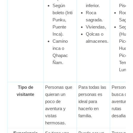
Según
inferior.
Pisona
boleto (Inti
Roca
Roca
Punku,
sagrada.
Sagrad
Puente
Viviendas,
Según 
Inca).
Qolcas o
(Huay
Camino
almacenes.
Picchu
inca o
Huchu
Qhapac
Picchu
Ñam.
Templo
Luna).
Tipo de
Personas que
Para todas las
Personas 
visitante
quieran un
personas es
busca de
poco de
ideal para
aventuras 
aventura y
hacerlo en
rutas
vistas
familia.
desafiante
hermosas.