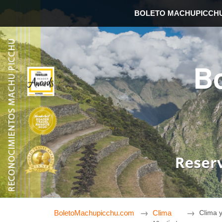
BOLETO MACHUPICCH
B
Reser
BoletoMachupicchu.com
Clima
Clima 