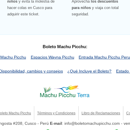
niños
y evita la molestia de
Aprovecha
los descuentos
hacer colas en Cusco para
para niños
y viaja con total
adquirir este ticket.
seguridad.
Boleto Machu Picchu:
 Machu Picchu
Espacios Wayna Picchu
Entrada Machu Picchu Per
Disponibilidad, cambios y consejos
¿Qué Incluye el Boleto?
Estado 
oleto Machu Picchu
Términos y Condiciones
Libro de Reclamaciones
Co
Angosta #208, Cusco - Perú
E-mail
: info@boletomachupicchu.com - v