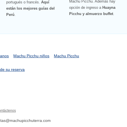
Machu Picchu. Además hay
portugués o francés.
Aquí
opción de ingreso a
Huayna
están los mejores guías del
Picchu y almuerzo buffet
.
Perú
.
uanos
Machu Picchu niños
Machu Picchu
de su reserva
ntáctenos
entas@machupicchuterra.com