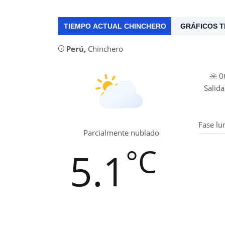
TIEMPO ACTUAL CHINCHERO
GRÁFICOS T
Perú
,
Chinchero
06
Salida
Fase lu
Parcialmente nublado
°C
5.1