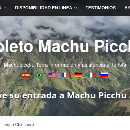
U
DISPONIBILIDAD EN LINEA
TESTIMONIOS
A
oleto Machu Picc
Machupicchu Terra información y asistencia al turista
ve su entrada a Machu Picchu 
y tiempo Chinchero