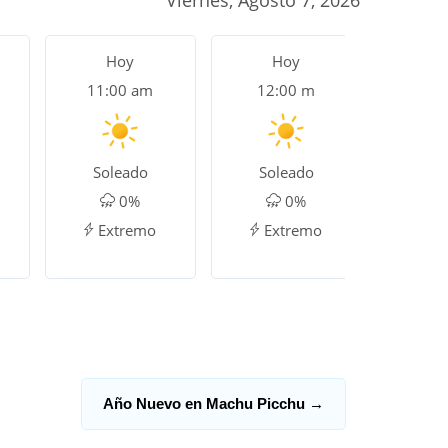
Viernes, Agosto 7, 2026
Hoy
Hoy
H
11:00 am
12:00 m
1:0
Soleado
Soleado
So
0%
0%
Extremo
Extremo
Ex
Año Nuevo en Machu Picchu
→