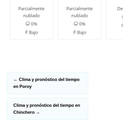
Parcialmente
Parcialmente
Despe
nublado
nublado
0
0%
0%
Ba
Bajo
Bajo
←
Clima y pronóstico del tiempo
en Poroy
Clima y pronóstico del tiempo en
Chinchero
→