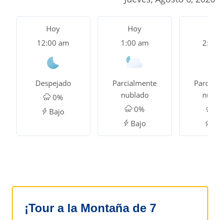
Hoy
Hoy
Ho
12:00 am
1:00 am
2:00
Despejado
Parcialmente
Parcial
nublado
nubl
0%
0%
0
Bajo
Bajo
Ba
¡Tour a la Montaña de 7