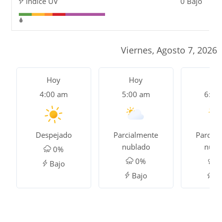
Índice UV
0 Bajo
Viernes, Agosto 7, 2026
Hoy
Hoy
Ho
4:00 am
5:00 am
6:00
Despejado
Parcialmente
Parcial
nublado
nubl
0%
0%
0
Bajo
Bajo
Ba