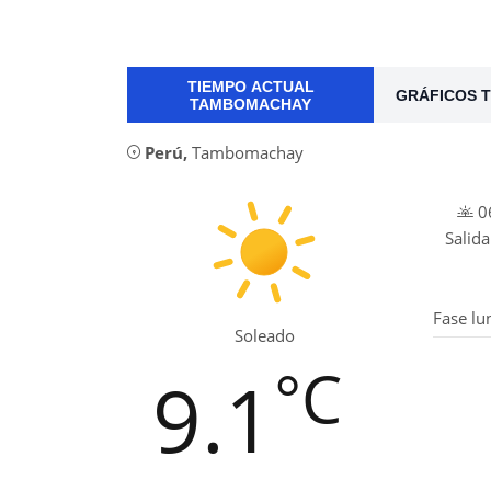
TIEMPO ACTUAL
GRÁFICOS T
TAMBOMACHAY
Perú
,
Tambomachay
06
Salida
Fase lu
Soleado
°C
9.1