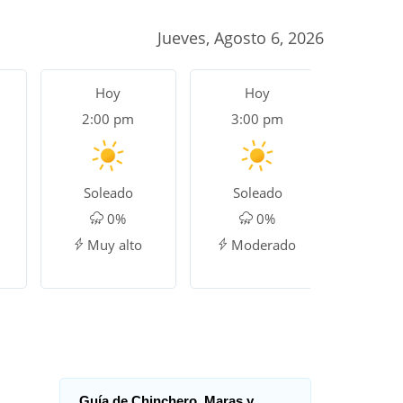
Jueves, Agosto 6, 2026
Hoy
Hoy
H
2:00 pm
3:00 pm
4:0
Soleado
Soleado
Lluvia
0%
0%
Muy alto
Moderado
Guía de Chinchero, Maras y