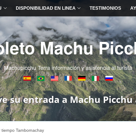
U
DISPONIBILIDAD EN LINEA
TESTIMONIOS
A
oleto Machu Picc
Machupicchu Terra información y asistencia al turista
ve su entrada a Machu Picchu 
y tiempo Tambomachay