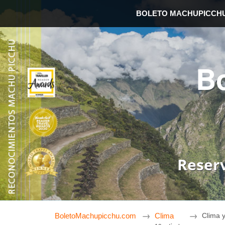
BOLETO MACHUPICCH
B
Reser
BoletoMachupicchu.com
Clima
Clima 