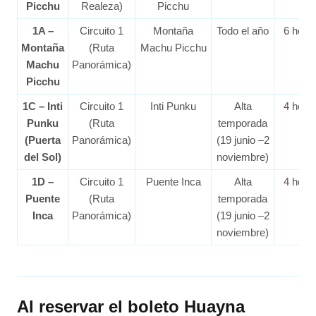
Picchu
Realeza)
Picchu
1A –
Circuito 1
Montaña
Todo el año
6 hora
Montaña
(Ruta
Machu Picchu
Machu
Panorámica)
Picchu
1C – Inti
Circuito 1
Inti Punku
Alta
4 hora
Punku
(Ruta
temporada
(Puerta
Panorámica)
(19 junio –2
del Sol)
noviembre)
1D –
Circuito 1
Puente Inca
Alta
4 hora
Puente
(Ruta
temporada
Inca
Panorámica)
(19 junio –2
noviembre)
Al reservar el boleto Huayna