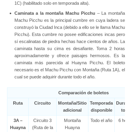
1C) (habilitado solo en temporada alta).
Caminata a la montaña Machu Picchu
– La montaña
Machu Picchu es la principal cumbre en cuya ladera se
construyó la Ciudad Inca (debido a ello se le llama Machu
Picchu). Esta cumbre no posee edificaciones incas pero
sí escalinatas de piedra hechas hace cientos de años. La
caminata hasta su cima es desafiante. Toma 2 horas
aproximadamente y ofrece paisajes hermosos. Es la
caminata más parecida al Huayna Picchu. El boleto
necesario es el Machu Picchu con Montaña (Ruta 1A), el
cual se puede adquirir durante todo el año.
Comparación de boletos
Ruta
Circuito
Montaña/Sitio
Temporada
Duraci
adicional
disponible
total
3A –
Circuito 3
Montaña
Todo el año
6 hora
Huayna
(Ruta de la
Huayna