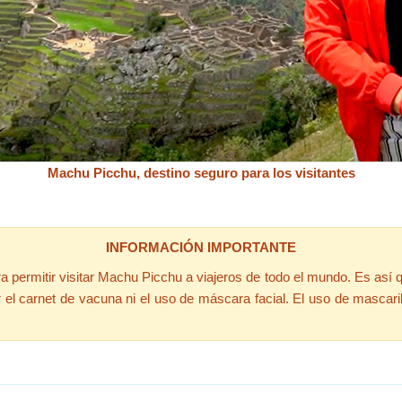
Machu Picchu, destino seguro para los visitantes
INFORMACIÓN IMPORTANTE
 permitir visitar Machu Picchu a viajeros de todo el mundo. Es así 
 el carnet de vacuna ni el uso de máscara facial. El uso de mascaril