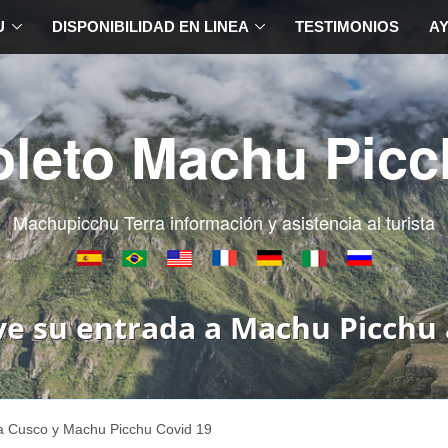
U
DISPONIBILIDAD EN LINEA
TESTIMONIOS
A
oleto Machu Picc
Machupicchu Terra información y asistencia al turista
ve su entrada a Machu Picchu 
 a Cusco y Machu Picchu Covid 19