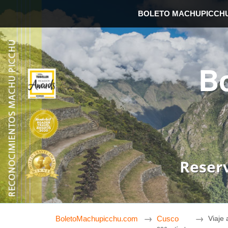
BOLETO MACHUPICCH
B
Reser
BoletoMachupicchu.com
Cusco
Viaje