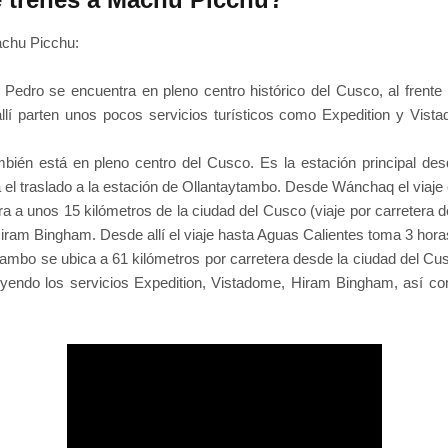
achu Picchu:
Pedro se encuentra en pleno centro histórico del Cusco, al frent
llí parten unos pocos servicios turísticos como Expedition y Vist
ién está en pleno centro del Cusco. Es la estación principal des
el traslado a la estación de Ollantaytambo. Desde Wánchaq el viaje 
 a unos 15 kilómetros de la ciudad del Cusco (viaje por carretera d
Hiram Bingham. Desde allí el viaje hasta Aguas Calientes toma 3 hor
ambo se ubica a 61 kilómetros por carretera desde la ciudad del Cusc
luyendo los servicios Expedition, Vistadome, Hiram Bingham, así co