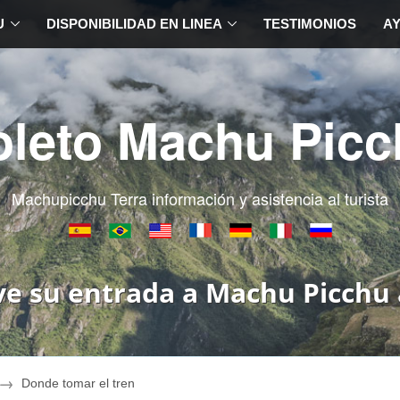
U
DISPONIBILIDAD EN LINEA
TESTIMONIOS
A
oleto Machu Picc
Machupicchu Terra información y asistencia al turista
ve su entrada a Machu Picchu 
Donde tomar el tren