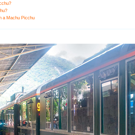
icchu?
chu?
en a Machu Picchu