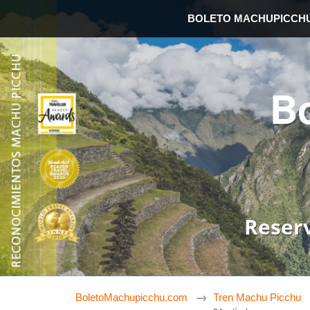
BOLETO MACHUPICCH
B
Reser
BoletoMachupicchu.com
Tren Machu Picchu