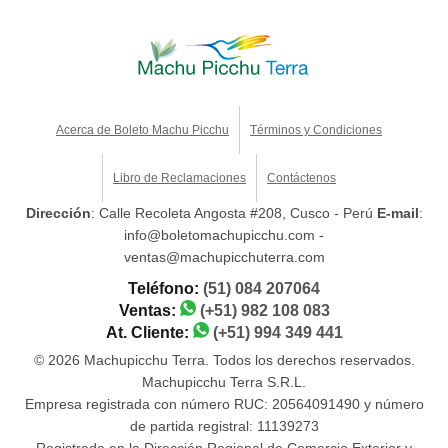
Acerca de Boleto Machu Picchu
Términos y Condiciones
Libro de Reclamaciones
Contáctenos
Dirección
: Calle Recoleta Angosta #208, Cusco - Perú
E-mail
:
info@boletomachupicchu.com -
ventas@machupicchuterra.com
Teléfono:
(51) 084 207064
Ventas:
(+51) 982 108 083
At. Cliente:
(+51) 994 349 441
© 2026 Machupicchu Terra. Todos los derechos reservados.
Machupicchu Terra S.R.L.
Empresa registrada con número RUC: 20564091490 y número
de partida registral: 11139273
Registrada en la Dirección Regional de Comercio Exterior y