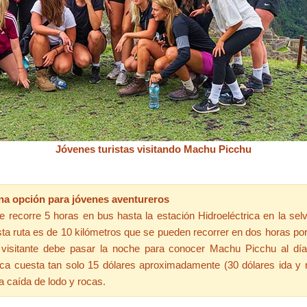
Jóvenes turistas visitando Machu Picchu
ena opción para jóvenes aventureros
ecorre 5 horas en bus hasta la estación Hidroeléctrica en la sel
sta ruta es de 10 kilómetros que se pueden recorrer en dos horas po
isitante debe pasar la noche para conocer Machu Picchu al día s
rica cuesta tan solo 15 dólares aproximadamente (30 dólares ida y 
la caída de lodo y rocas.