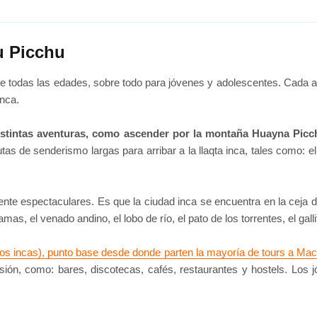
u Picchu
 todas las edades, sobre todo para jóvenes y adolescentes. Cada año
inca.
 distintas aventuras, como ascender por la montaña Huayna Pi
as de senderismo largas para arribar a la llaqta inca, tales como: el
te espectaculares. Es que la ciudad inca se encuentra en la ceja d
mas, el venado andino, el lobo de río, el pato de los torrentes, el gal
 los incas), punto base desde donde parten la mayoría de tours a Ma
rsión, como: bares, discotecas, cafés, restaurantes y hostels. Lo