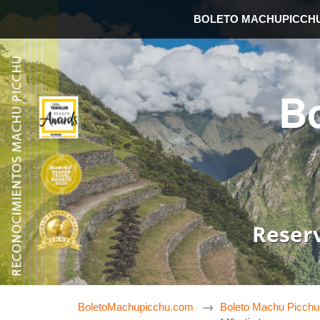
BOLETO MACHUPICCH
B
Reser
BoletoMachupicchu.com
Boleto Machu Picchu