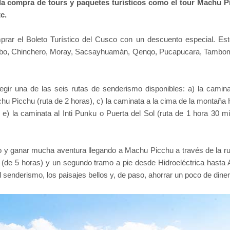
a compra de tours y paquetes turísticos como el tour Machu Picc
c.
ar el Boleto Turístico del Cusco con un descuento especial. Este t
tambo, Chinchero, Moray, Sacsayhuamán, Qenqo, Pucapucara, Tamboma
gir una de las seis rutas de senderismo disponibles: a) la camin
hu Picchu (ruta de 2 horas), c) la caminata a la cima de la montaña 
e) la caminata al Inti Punku o Puerta del Sol (ruta de 1 hora 30 mi
 y ganar mucha aventura llegando a Machu Picchu a través de la ruta 
o (de 5 horas) y un segundo tramo a pie desde Hidroeléctrica hasta
 senderismo, los paisajes bellos y, de paso, ahorrar un poco de diner