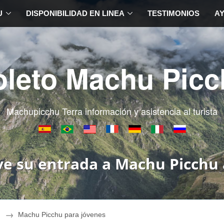
U
DISPONIBILIDAD EN LINEA
TESTIMONIOS
A
oleto Machu Picc
Machupicchu Terra información y asistencia al turista
ve su entrada a Machu Picchu 
Machu Picchu para jóvenes