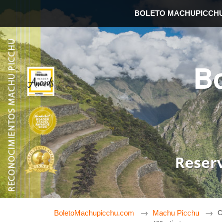
BOLETO MACHUPICCH
B
Reser
BoletoMachupicchu.com
Machu Picchu
C