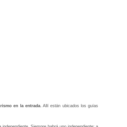
urismo en la entrada
. Allí están ubicados los guías
a independiente. Siempre habrá uno independiente; a