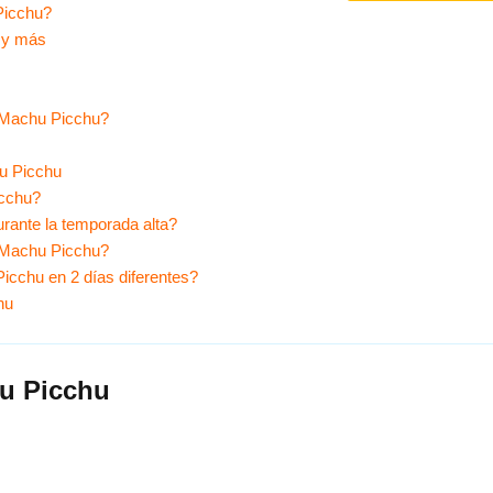
Picchu?
a y más
 Machu Picchu?
hu Picchu
icchu?
rante la temporada alta?
n Machu Picchu?
icchu en 2 días diferentes?
hu
hu Picchu