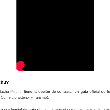
chu?
 Machu Picchu,
tiene la opción de contratar un guía oficial de t
Comercio Exterior y Turismo).
u credencial de guía oficial
. La mayoría de guías trabaja de form