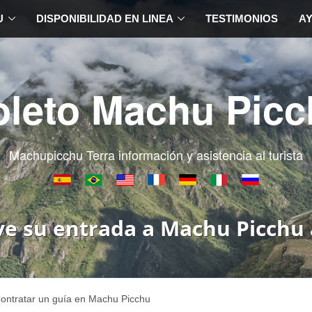
U
DISPONIBILIDAD EN LINEA
TESTIMONIOS
A
oleto Machu Picc
Machupicchu Terra información y asistencia al turista
ve su entrada a Machu Picchu 
ontratar un guía en Machu Picchu