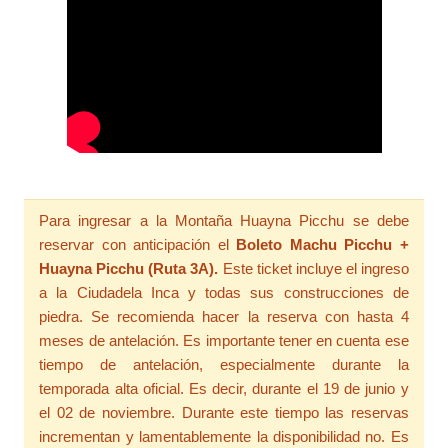
Para ingresar a la Montaña Huayna Picchu se debe
reservar con anticipación el
Boleto Machu Picchu +
Huayna Picchu (Ruta 3A).
Este ticket incluye el ingreso
a la Ciudadela Inca y todas sus construcciones de
piedra. Se recomienda hacer la reserva con hasta 4
meses de antelación. Es importante tener en cuenta ese
tiempo de antelación, especialmente durante la
temporada alta oficial. Es decir, durante el 19 de junio y
el 02 de noviembre. Durante este tiempo las reservas
incrementan y lamentablemente la disponibilidad no. Es