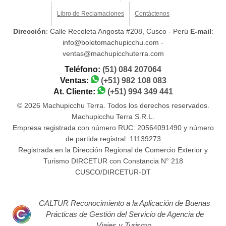
Libro de Reclamaciones
Contáctenos
Dirección
: Calle Recoleta Angosta #208, Cusco - Perú
E-mail
:
info@boletomachupicchu.com -
ventas@machupicchuterra.com
Teléfono:
(51) 084 207064
Ventas:
(+51) 982 108 083
At. Cliente:
(+51) 994 349 441
© 2026 Machupicchu Terra. Todos los derechos reservados.
Machupicchu Terra S.R.L.
Empresa registrada con número RUC: 20564091490 y número
de partida registral: 11139273
Registrada en la Dirección Regional de Comercio Exterior y
Turismo DIRCETUR con Constancia N° 218
CUSCO/DIRCETUR-DT
CALTUR Reconocimiento a la Aplicación de Buenas
Prácticas de Gestión del Servicio de Agencia de
Viajes y Turismo.