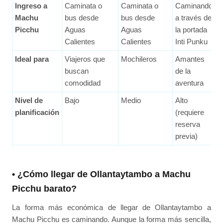
Ingreso a
Caminata o
Caminata o
Caminando
Machu
bus desde
bus desde
a través de
Picchu
Aguas
Aguas
la portada
Calientes
Calientes
Inti Punku
Ideal para
Viajeros que
Mochileros
Amantes
buscan
de la
comodidad
aventura
Nivel de
Bajo
Medio
Alto
planificación
(requiere
reserva
previa)
• ¿Cómo llegar de Ollantaytambo a Machu
Picchu barato?
La forma más económica de llegar de Ollantaytambo a
Machu Picchu es caminando. Aunque la forma más sencilla,