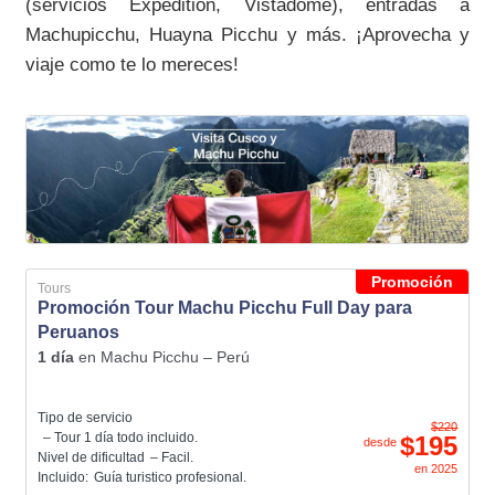
(servicios Expedition, Vistadome), entradas a
Machupicchu, Huayna Picchu y más. ¡Aprovecha y
viaje como te lo mereces!
Promoción
Tours
Promoción Tour Machu Picchu Full Day para
Peruanos
1 día
en
Machu Picchu – Perú
Tipo de servicio
$220
– Tour 1 día todo incluido.
$195
desde
Nivel de dificultad
– Facil.
en
2025
Incluido:
Guía turistico profesional.