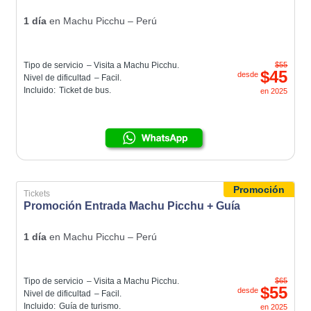
1 día
en
Machu Picchu – Perú
Tipo de servicio
– Visita a Machu Picchu.
$55
$45
desde
Nivel de dificultad
– Facil.
Incluido:
Ticket de bus.
en
2025
Promoción
Tickets
Promoción Entrada Machu Picchu + Guía
1 día
en
Machu Picchu – Perú
Tipo de servicio
– Visita a Machu Picchu.
$65
$55
desde
Nivel de dificultad
– Facil.
Incluido:
Guía de turismo.
en
2025