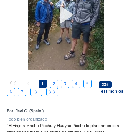
1
2
3
4
5
235
Testimonios
6
7
Por: Javi G. (Spain
)
Todo bien organizado
“El viaje a Machu Picchu y Huayna Picchu lo planeamos con