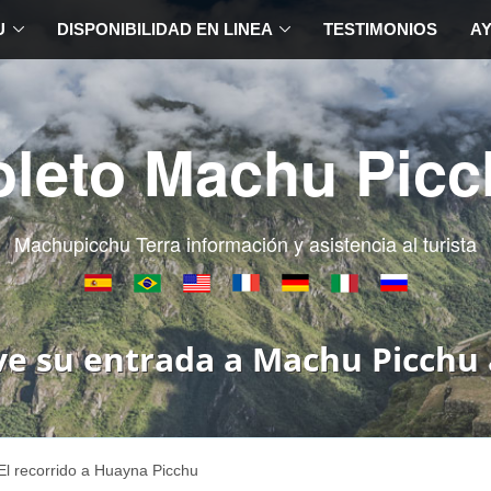
U
DISPONIBILIDAD EN LINEA
TESTIMONIOS
A
oleto Machu Picc
Machupicchu Terra información y asistencia al turista
ve su entrada a Machu Picchu 
El recorrido a Huayna Picchu