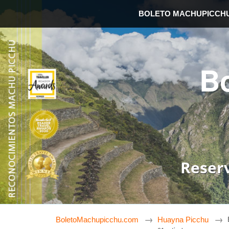
BOLETO MACHUPICCH
B
Reser
BoletoMachupicchu.com
Huayna Picchu