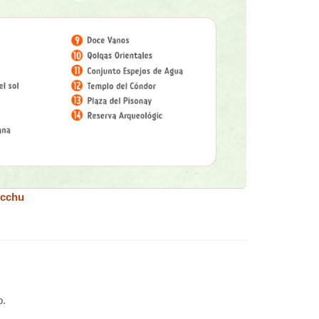
icchu
o.