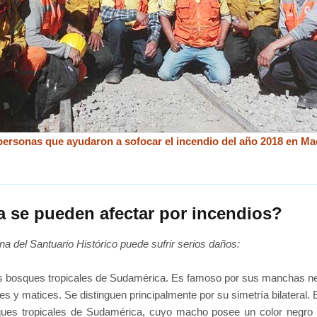
ersonas que ayudaron a sofocar el incendio del año 2018 en M
a se pueden afectar por incendios?
a del Santuario Histórico puede sufrir serios daños:
s bosques tropicales de Sudamérica. Es famoso por sus manchas neg
es y matices. Se distinguen principalmente por su simetría bilatera
ues tropicales de Sudamérica, cuyo macho posee un color negro y