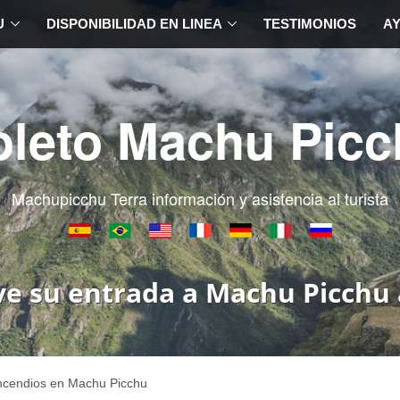
U
DISPONIBILIDAD EN LINEA
TESTIMONIOS
A
oleto Machu Picc
Machupicchu Terra información y asistencia al turista
ve su entrada a Machu Picchu 
ncendios en Machu Picchu