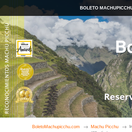
BOLETO MACHUPICCH
B
Reser
BoletoMachupicchu.com
Machu Picchu
I