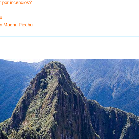
r por incendios?
u
en Machu Picchu