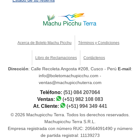
Estado de su reserva
Acerca de Boleto Machu Picchu
Términos y Condiciones
Libro de Reclamaciones
Contáctenos
Dirección
: Calle Recoleta Angosta #208, Cusco - Perú
E-mail
:
info@boletomachupicchu.com -
ventas@machupicchuterra.com
Teléfono:
(51) 084 207064
Ventas:
(+51) 982 108 083
At. Cliente:
(+51) 994 349 441
© 2026 Machupicchu Terra. Todos los derechos reservados.
Machupicchu Terra S.R.L.
Empresa registrada con número RUC: 20564091490 y número
de partida registral: 11139273