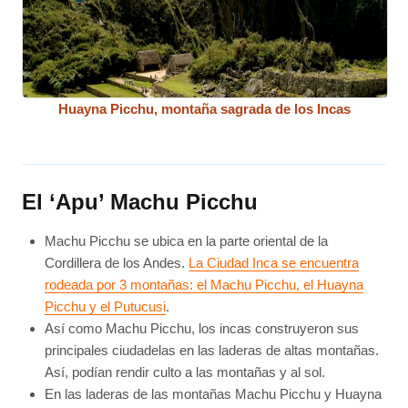
Huayna Picchu, montaña sagrada de los Incas
El ‘Apu’ Machu Picchu
Machu Picchu se ubica en la parte oriental de la
Cordillera de los Andes.
La Ciudad Inca se encuentra
rodeada por 3 montañas: el Machu Picchu, el Huayna
Picchu y el Putucusi
.
Así como Machu Picchu, los incas construyeron sus
principales ciudadelas en las laderas de altas montañas.
Así, podían rendir culto a las montañas y al sol.
En las laderas de las montañas Machu Picchu y Huayna