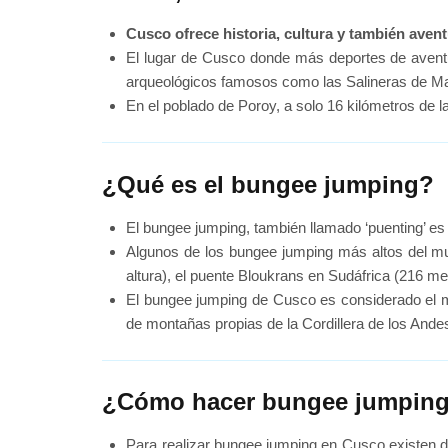
Cusco ofrece historia, cultura y también aven
El lugar de Cusco donde más deportes de aventura
arqueológicos famosos como las Salineras de Ma
En el poblado de Poroy, a solo 16 kilómetros de 
¿Qué es el bungee jumping?
El bungee jumping, también llamado ‘puenting’ es
Algunos de los bungee jumping más altos del mu
altura), el puente Bloukrans en Sudáfrica (216 me
El bungee jumping de Cusco es considerado el más
de montañas propias de la Cordillera de los Ande
¿Cómo hacer bungee jumping
Para realizar bungee jumping en Cusco existen dos