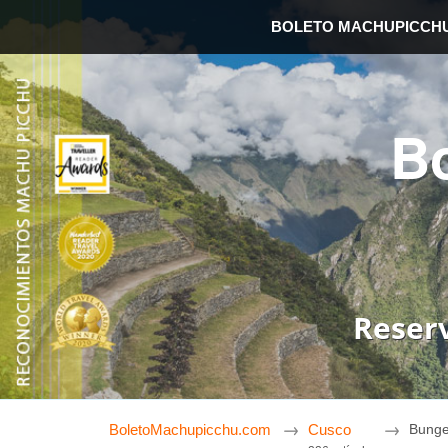
BOLETO MACHUPICCH
B
Reser
BoletoMachupicchu.com
Cusco
Bunge