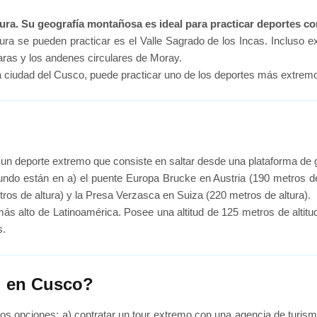
tura. Su geografía montañosa es ideal para practicar deportes c
 se pueden practicar es el Valle Sagrado de los Incas. Incluso exis
ras y los andenes circulares de Moray.
la ciudad del Cusco, puede practicar uno de los deportes más extrem
 un deporte extremo que consiste en saltar desde una plataforma de g
ndo están en a) el puente Europa Brucke en Austria (190 metros de
tros de altura) y la Presa Verzasca en Suiza (220 metros de altura).
 alto de Latinoamérica. Posee una altitud de 125 metros de altitud.
s.
 en Cusco?
 opciones: a) contratar un tour extremo con una agencia de turismo o