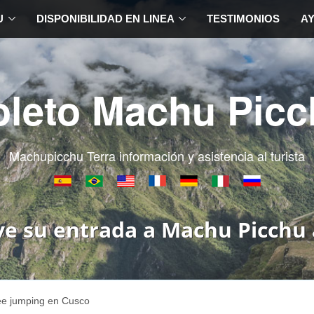
U
DISPONIBILIDAD EN LINEA
TESTIMONIOS
A
oleto Machu Picc
Machupicchu Terra información y asistencia al turista
ve su entrada a Machu Picchu 
e jumping en Cusco