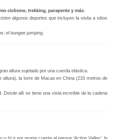
omo ciclismo, trekking, parapente y más
.
ten algunos deportes que incluyen la visita a sitios
os: el bungee jumping.
ran altura sujetado por una cuerda elástica.
 altura), la torre de Macao en China (233 metros de
 Desde allí se tiene una vista increíble de la cadena
 b) ir por propia cuenta al parque ‘Action Valley’, la