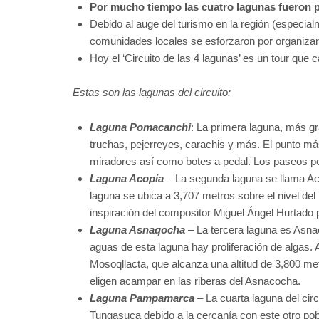
Por mucho tiempo las cuatro lagunas fueron pa
Debido al auge del turismo en la región (especi
comunidades locales se esforzaron por organizar
Hoy el ‘Circuito de las 4 lagunas’ es un tour qu
Estas son las lagunas del circuito:
Laguna Pomacanchi
: La primera laguna, más g
truchas, pejerreyes, carachis y más. El punto m
miradores así como botes a pedal. Los paseos por
Laguna Acopia
– La segunda laguna se llama Aco
laguna se ubica a 3,707 metros sobre el nivel de
inspiración del compositor Miguel Ángel Hurtado 
Laguna Asnaqocha
– La tercera laguna es Asnac
aguas de esta laguna hay proliferación de algas. A
Mosoqllacta, que alcanza una altitud de 3,800 metr
eligen acampar en las riberas del Asnacocha.
Laguna Pampamarca
– La cuarta laguna del ci
Tungasuca debido a la cercanía con este otro pob