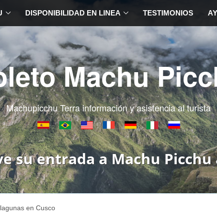
U
DISPONIBILIDAD EN LINEA
TESTIMONIOS
A
oleto Machu Picc
Machupicchu Terra información y asistencia al turista
ve su entrada a Machu Picchu 
 lagunas en Cusco