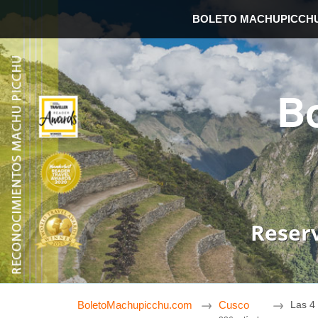
BOLETO MACHUPICCH
B
Reser
BoletoMachupicchu.com
Cusco
Las 4