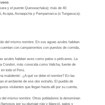
 Cusco
.
pukara y el puente Queswachaka); más de 40
nchi, Acopia, Asnaqocha y Pampamarca (o Tungasuca).
eblo del mismo nombre. En sus aguas azules habitan
ugar cuentan con campamentos con puestos de comida,
uas azules habitan aves como patos o pelícanos. La
lca Condori, más conocida como Valicha, fuente de
 en todo el Perú.
na maloliente’. ¿A qué se debe el nombre? En las
nan el ambiente de ese olor extraño. El pueblo de
unos visitantes que llegan hasta allí por su cuenta,
ino del mismo nombre. Otros pobladores la denominan
(famosos por su plumaje rojo y blanco), patos y