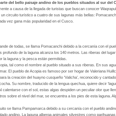
rte del bello paisaje andino de los pueblos situados al sur del
almente a causa de la llegada de turistas que buscan conocer Waqra
 un circuito turístico a cuatro de sus lagunas más bellas: Pomaca
e cada vez gana más popularidad en el Cusco.
rande de todas, se llama Pomacanchi debido a la cercanía con el pu
ás profundo de la laguna alcanza los 140 metros. Las riberas del l
 la laguna y la pesca están permitidas.
pia, tal como el nombre al pueblo situado a sus riberas. En sus ag
l mar. El pueblo de Acopia es famoso por ser hogar de Valeriana Huil
para la creación del huayno cusqueño ‘Valicha’, reconocido y cantado
ocha. Su nombre, traducido de la lengua quechua, quiere decir ‘lagu
l calentarse con el sol, estas algas despiden un peculiar olor que lle
os sobre el nivel del mar, se encuentra a los pies de esta laguna. Alg
rcuito se llama Pampamarca debido a su cercanía con el pueblo and
lado andino. La laguna alberga animales silvestres como parihuanas 