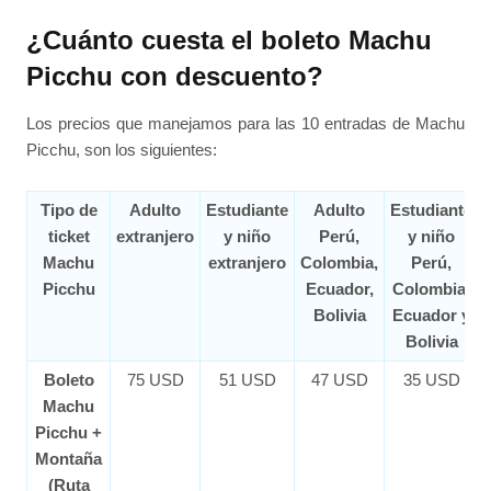
¿Cuánto cuesta el boleto Machu
Picchu con descuento?
Los precios que manejamos para las 10 entradas de Machu
Picchu, son los siguientes:
Tipo de
Adulto
Estudiante
Adulto
Estudiante
ticket
extranjero
y niño
Perú,
y niño
Machu
extranjero
Colombia,
Perú,
Picchu
Ecuador,
Colombia,
Bolivia
Ecuador y
Bolivia
Boleto
75 USD
51 USD
47 USD
35 USD
Machu
Picchu +
Montaña
(Ruta