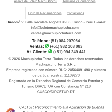
Acerca de Boleto Machu Picchu
Términos y Condiciones
Libro de Reclamaciones
Contáctenos
Dirección
: Calle Recoleta Angosta #208, Cusco - Perú
E-mail
:
info@boletomachupicchu.com -
ventas@machupicchuterra.com
Teléfono:
(51) 084 207064
Ventas:
(+51) 982 108 083
At. Cliente:
(+51) 994 349 441
© 2026 Machupicchu Terra. Todos los derechos reservados.
Machupicchu Terra S.R.L.
Empresa registrada con número RUC: 20564091490 y número
de partida registral: 11139273
Registrada en la Dirección Regional de Comercio Exterior y
Turismo DIRCETUR con Constancia N° 218
CUSCO/DIRCETUR-DT
CALTUR Reconocimiento a la Aplicación de Buenas