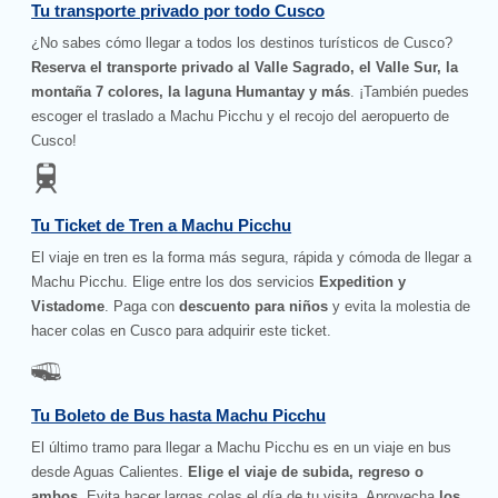
Tu transporte privado por todo Cusco
¿No sabes cómo llegar a todos los destinos turísticos de Cusco?
Reserva el transporte privado al Valle Sagrado, el Valle Sur, la
montaña 7 colores, la laguna Humantay y más
. ¡También puedes
escoger el traslado a Machu Picchu y el recojo del aeropuerto de
Cusco!
Tu Ticket de Tren a Machu Picchu
El viaje en tren es la forma más segura, rápida y cómoda de llegar a
Machu Picchu. Elige entre los dos servicios
Expedition y
Vistadome
. Paga con
descuento para niños
y evita la molestia de
hacer colas en Cusco para adquirir este ticket.
Tu Boleto de Bus hasta Machu Picchu
El último tramo para llegar a Machu Picchu es en un viaje en bus
desde Aguas Calientes.
Elige el viaje de subida, regreso o
ambos
. Evita hacer largas colas el día de tu visita. Aprovecha
los