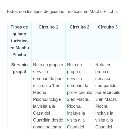
Estos son los tipos de guiados turísticos en Machu Picchu:
Tipos de
Circuito 1
Circuito 2
Circuito 3
guiado
turístico
en Machu
Picchu
Servicio
Ruta en grupo o
Ruta en
Ruta en
grupal
servicio
grupo o
grupo o
compartido por
servicio
servicio
el circuito 1 en
compartido
compartido
Machu
por el circuito
por el circuito
Picchu.Incluye
2 en Machu
3 en Machu
la visita a la
Picchu.
Picchu.
Casa del
Incluye la
Incluye la
Guardián desde
visita a la
visita a la
donde se toma
Casa del
Casa del