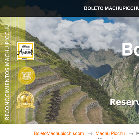
BOLETO MACHUPICCH
B
Reser
BoletoMachupicchu.com
Machu Picchu
M