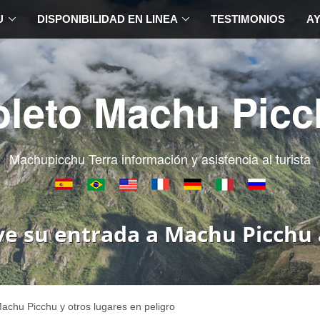
U
DISPONIBILIDAD EN LINEA
TESTIMONIOS
A
oleto Machu Picc
Machupicchu Terra información y asistencia al turista
ve su entrada a Machu Picchu 
achu Picchu y otros lugares en peligro