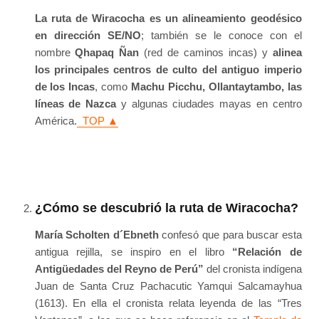
La ruta de Wiracocha es un alineamiento geodésico
en dirección SE/NO
; también se le conoce con el
nombre
Qhapaq Ñan
(red de caminos incas) y
alinea
los principales centros de culto del antiguo imperio
de los Incas
, como
Machu Picchu, Ollantaytambo, las
líneas de Nazca
y algunas ciudades mayas en centro
América.
TOP ▲
¿Cómo se descubrió la ruta de Wiracocha?
María Scholten d´Ebneth
confesó que para buscar esta
antigua rejilla, se inspiro en el libro
“Relación de
Antigüedades del Reyno de Perú”
del cronista indígena
Juan de Santa Cruz Pachacutic Yamqui Salcamayhua
(1613). En ella el cronista relata leyenda de las “Tres