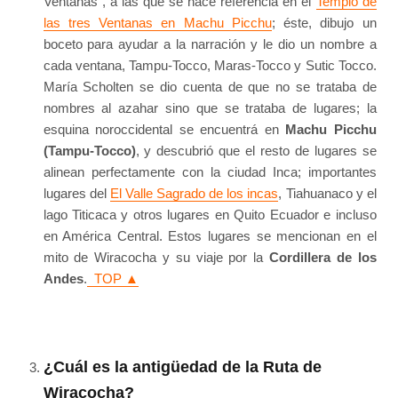
Ventanas”, a las que se hace referencia en el
Templo de
las tres Ventanas en Machu Picchu
; éste, dibujo un
boceto para ayudar a la narración y le dio un nombre a
cada ventana, Tampu-Tocco, Maras-Tocco y Sutic Tocco.
María Scholten se dio cuenta de que no se trataba de
nombres al azahar sino que se trataba de lugares; la
esquina noroccidental se encuentrá en
Machu Picchu
(Tampu-Tocco)
, y descubrió que el resto de lugares se
alinean perfectamente con la ciudad Inca; importantes
lugares del
El Valle Sagrado de los incas
, Tiahuanaco y el
lago Titicaca y otros lugares en Quito Ecuador e incluso
en América Central. Estos lugares se mencionan en el
mito de Wiracocha y su viaje por la
Cordillera de los
Andes
.
TOP ▲
¿Cuál es la antigüedad de la Ruta de
Wiracocha?