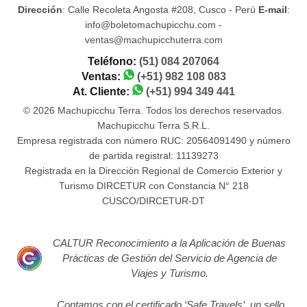
Dirección
: Calle Recoleta Angosta #208, Cusco - Perú
E-mail
:
info@boletomachupicchu.com -
ventas@machupicchuterra.com
Teléfono:
(51) 084 207064
Ventas:
(+51) 982 108 083
At. Cliente:
(+51) 994 349 441
© 2026 Machupicchu Terra. Todos los derechos reservados.
Machupicchu Terra S.R.L.
Empresa registrada con número RUC: 20564091490 y número
de partida registral: 11139273
Registrada en la Dirección Regional de Comercio Exterior y
Turismo DIRCETUR con Constancia N° 218
CUSCO/DIRCETUR-DT
CALTUR Reconocimiento a la Aplicación de Buenas
Prácticas de Gestión del Servicio de Agencia de
Viajes y Turismo.
Contamos con el certificado ‘Safe Travels’, un sello