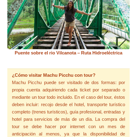
Puente sobre el rio Vilcanota – Ruta Hidroeléctrica
¿Cómo visitar Machu Picchu con tour?
Machu Picchu puede ser visitado de dos formas: por
propia cuenta adquiriendo cada ticket por separado o
mediante un tour todo incluido. En el caso del tour, éstos
deben incluir: recojo desde el hotel, transporte turístico
completo (trenes turísticos), guía profesional, entradas y
hotel para servicios de más de un día. La compra del
tour se debe hacer por internet con un mes de
anticipación al menos, ya que la disponibilidad de